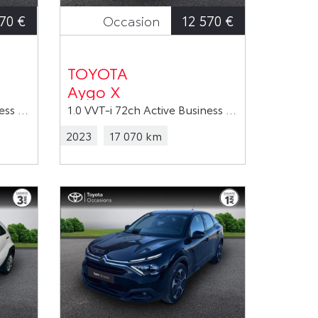
70 €
12 570 €
Occasion
TOYOTA
Aygo X
1.0 VVT-i 72ch Active Business MY23
1.0 VVT-i 72ch Active Business MY23
2023
17 070 km