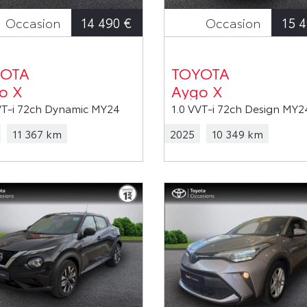
14 490 €
15 4
Occasion
Occasion
OTA
TOYOTA
o X
Aygo X
VT-i 72ch Dynamic MY24
1.0 VVT-i 72ch Design MY2
11 367 km
2025
10 349 km