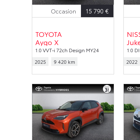
15 790 €
Occasion
TOYOTA
NIS
Aygo X
Juk
1.0 VVT-i 72ch Design MY24
2025
9 420 km
2022