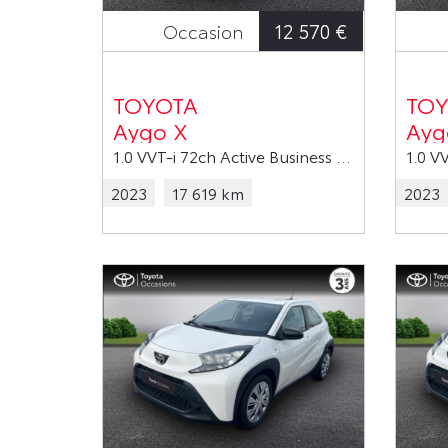
12 570 €
Occasion
TOYOTA
TOY
Aygo X
Ayg
1.0 VVT-i 72ch Active Business MY23
2023
17 619 km
2023