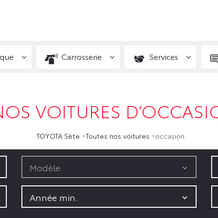
ique
Carrosserie
Services
NOS VOITURES D’OCCASIO
TOYOTA Sète
Toutes nos voitures
occasion
Modèle
Année min.