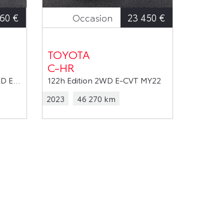
60 €
23 450 €
Occasion
TOYOTA
C-HR
122h Dynamic Business 2WD E-CVT MC19
122h Edition 2WD E-CVT MY22
2023
46 270 km