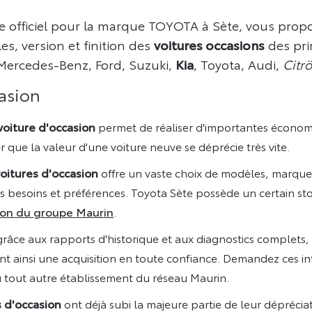
e officiel pour la marque TOYOTA à Sète, vous prop
s, version et finition des
voitures occasions
des pri
 Mercedes-Benz, Ford, Suzuki,
Kia
, Toyota, Audi,
Citr
casion
voiture d'occasion
permet de réaliser d'importantes économi
r que la valeur d'une voiture neuve se déprécie très vite.
oitures d'occasion
offre un vaste choix de modèles, marques
s besoins et préférences. Toyota Sète possède un certain st
sion du groupe Maurin
.
grâce aux rapports d'historique et aux diagnostics complets, il 
ant ainsi une acquisition en toute confiance. Demandez ces i
 tout autre établissement du réseau Maurin.
s d'occasion
ont déjà subi la majeure partie de leur dépréciat