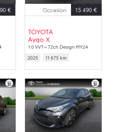
90 €
15 490 €
Occasion
TOYOTA
Aygo X
4
1.0 VVT-i 72ch Design MY24
2025
11 675 km