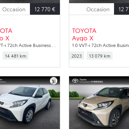
12 770 €
12 7
Occasion
Occasion
OTA
TOYOTA
o X
Aygo X
1.0 VVT-i 72ch Active Business MY23
14 481 km
2023
13 079 km