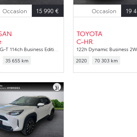
15 990 €
19 4
Occasion
Occasion
SAN
TOYOTA
e
C-HR
1.0 DIG-T 114ch Business Edition DCT 2021.5
35 655 km
2020
70 303 km