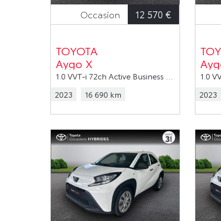
12 570 €
Occasion
TOYOTA
TOY
Aygo X
Ayg
1.0 VVT-i 72ch Active Business MY23
2023
16 690 km
2023