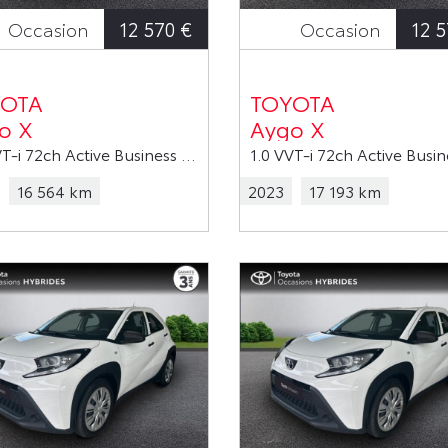
12 570 €
12 5
Occasion
Occasion
OTA
TOYOTA
o X
Aygo X
1.0 VVT-i 72ch Active Business MY23
16 564 km
2023
17 193 km