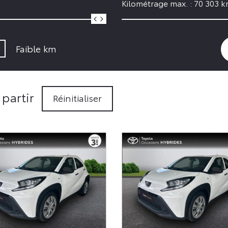
Kilométrage max. :
70 303
k
Faible km
 partir
Réinitialiser