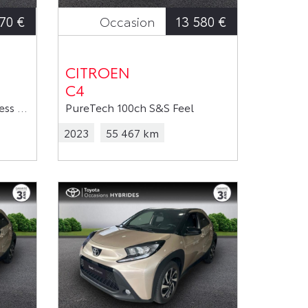
70 €
13 580 €
Occasion
CITROEN
C4
1.0 VVT-i 72ch Active Business MY23
PureTech 100ch S&S Feel
2023
55 467 km