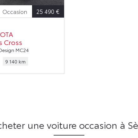
25 490 €
Occasion
OTA
s Cross
Design MC24
9 140 km
heter une voiture occasion à S