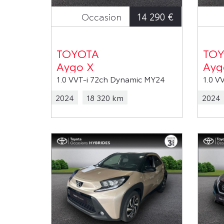
14 290 €
Occasion
TOYOTA
TOY
Aygo X
Ayg
1.0 VVT-i 72ch Dynamic MY24
1.0 V
2024
18 320 km
2024