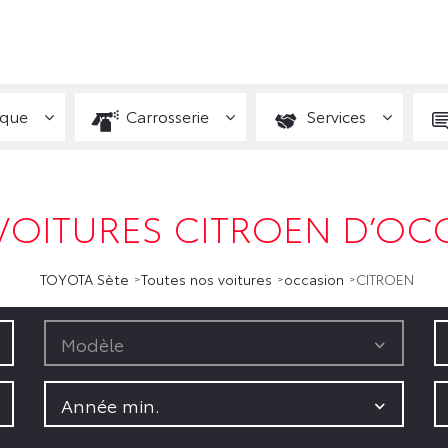
ique
Carrosserie
Services
VOITURES CITROEN D’OCC
TOYOTA Sète
Toutes nos voitures
occasion
CITROEN
Modèle
Année min.