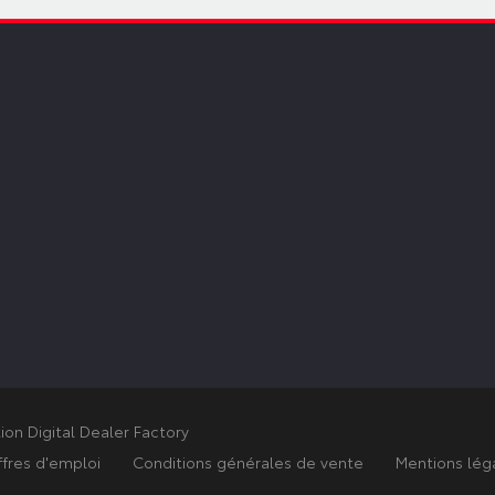
tion Digital Dealer Factory
fres d'emploi
Conditions générales de vente
Mentions lég