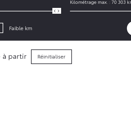
Kilométrage max. :
70 303
k
Faible km
à partir
Réinitialiser