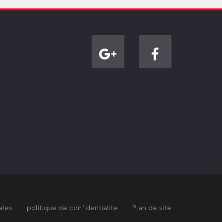
ales
politique de confidentialite
Plan de site