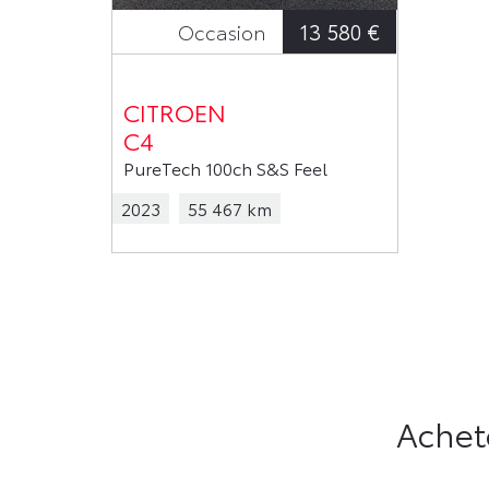
13 580 €
Occasion
CITROEN
C4
PureTech 100ch S&S Feel
2023
55 467 km
Achet