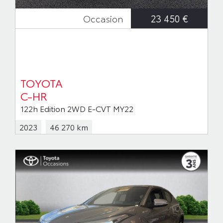
23 450 €
Occasion
TOYOTA
C-HR
122h Edition 2WD E-CVT MY22
2023
46 270 km