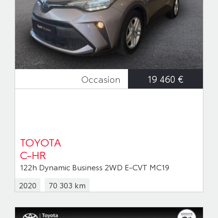
19 460 €
Occasion
TOYOTA
C-HR
122h Dynamic Business 2WD E-CVT MC19
2020
70 303 km