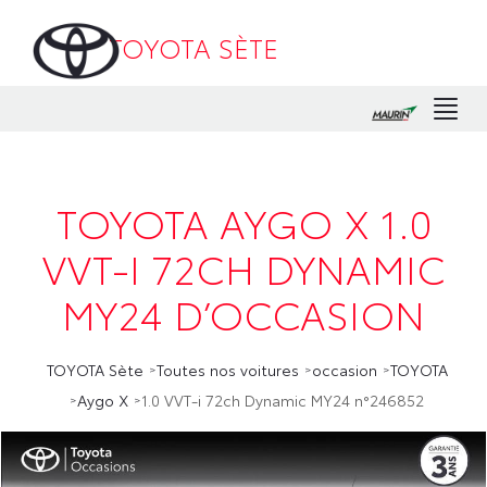
TOYOTA SÈTE
Men
TOYOTA AYGO X 1.0
VVT-I 72CH DYNAMIC
MY24 D’OCCASION
TOYOTA Sète
Toutes nos voitures
occasion
TOYOTA
Aygo X
1.0 VVT-i 72ch Dynamic MY24 n°246852