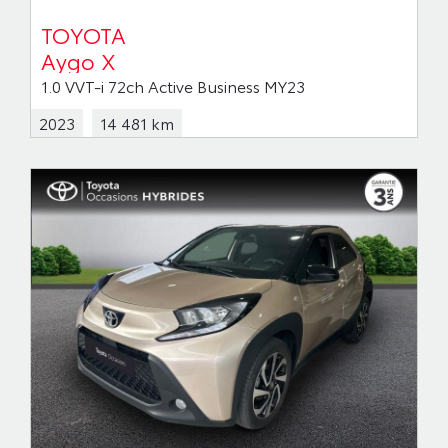
TOYOTA
Aygo X
1.0 VVT-i 72ch Active Business MY23
2023
14 481 km