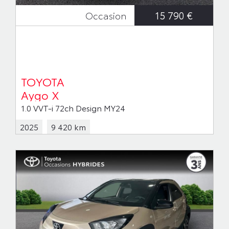
15 790 €
Occasion
TOYOTA
Aygo X
1.0 VVT-i 72ch Design MY24
2025
9 420 km