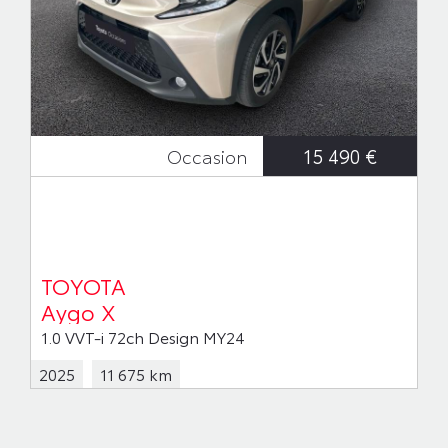
15 490 €
Occasion
TOYOTA
Aygo X
1.0 VVT-i 72ch Design MY24
2025
11 675 km